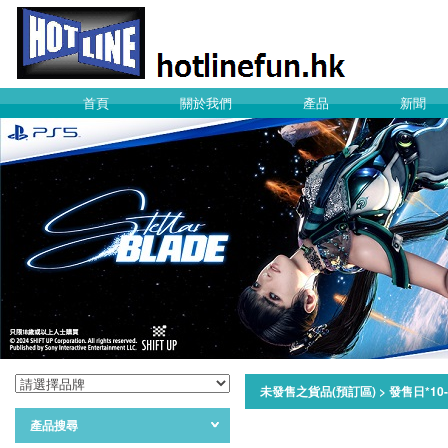
首頁
關於我們
產品
新聞
未發售之貨品(預訂區)
>
發售日*10-
產品搜尋