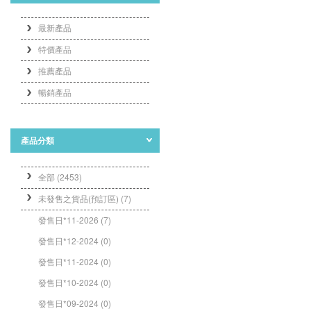
最新產品
特價產品
推薦產品
暢銷產品
產品分類
全部 (2453)
未發售之貨品(預訂區)
(7)
發售日*11-2026 (7)
發售日*12-2024 (0)
發售日*11-2024 (0)
發售日*10-2024 (0)
發售日*09-2024 (0)