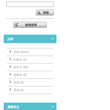
品牌
全部 (2453)
記憶卡 (5)
預付卡 (25)
攻略本 (0)
玩具 (5)
其他 (2)
瀏覽產品