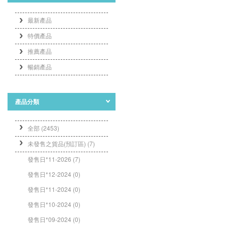
最新產品
特價產品
推薦產品
暢銷產品
產品分類
全部 (2453)
未發售之貨品(預訂區)
(7)
發售日*11-2026 (7)
發售日*12-2024 (0)
發售日*11-2024 (0)
發售日*10-2024 (0)
發售日*09-2024 (0)