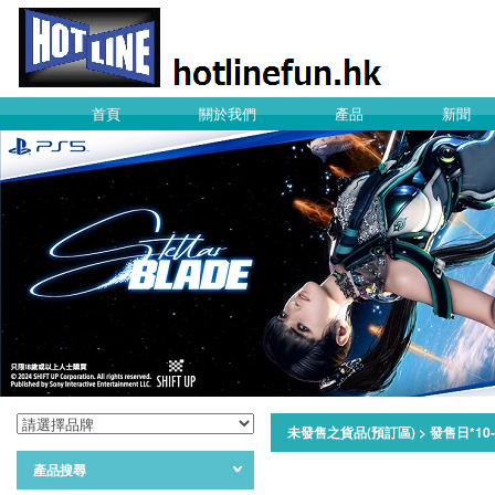
首頁
關於我們
產品
新聞
未發售之貨品(預訂區)
>
發售日*10-
產品搜尋