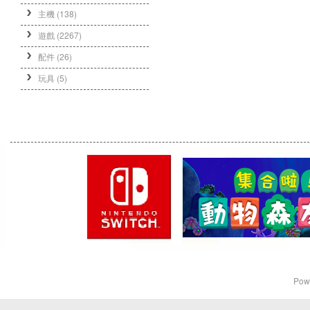
主機
(138)
遊戲
(2267)
配件
(26)
玩具
(5)
Pow